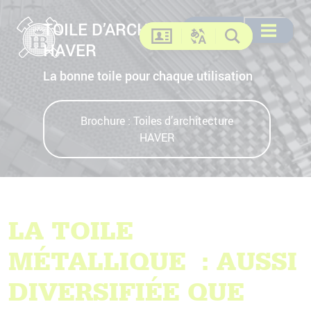
TOILE D’ARCHITECTURE
Recherche
Recherche
DE
EN
FR
US
Ouvrir le me
Contact
HAVER
Changer la langue
Recherche
La bonne toile pour chaque utilisation
Brochure : Toiles d’architecture
HAVER
LA TOILE
MÉTALLIQUE : AUSSI
DIVERSIFIÉE QUE