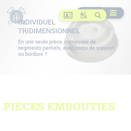
Recherche
Recherche
DE
EN
FR
US
Ouvrir le me
Contact
INDIVIDUEL
Changer la langue
Recherche
TRIDIMENSIONNEL
En une seule pièce, composée de
segments partiels, avec corps de support
ou bordure ?
PIÈCES EMBOUTIES