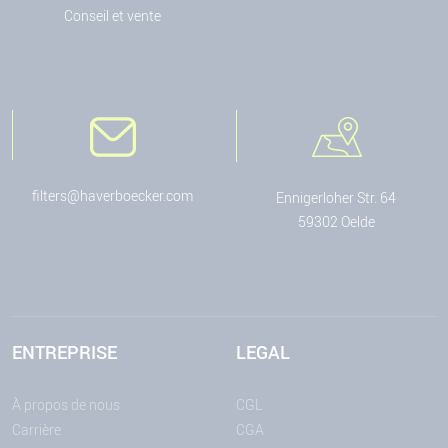
Conseil et vente
filters@haverboecker.com
Ennigerloher Str. 64
59302 Oelde
ENTREPRISE
LEGAL
À propos de nous
CGL
Carrière
CGA