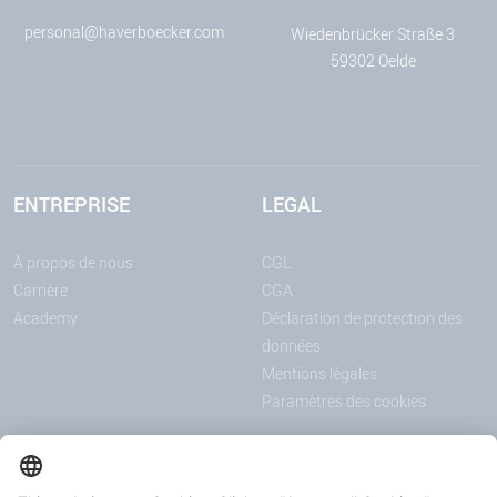
personal@haverboecker.com
Wiedenbrücker Straße 3
59302 Oelde
ENTREPRISE
LEGAL
À propos de nous
CGL
Carrière
CGA
Academy
Déclaration de protection des
données
Mentions légales
Paramètres des cookies
ANNONCES
MÉDIAS