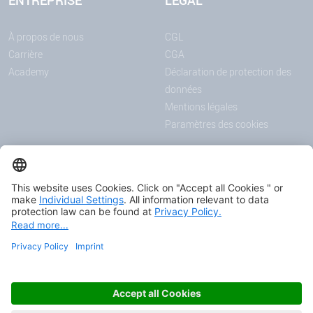
ENTREPRISE
LEGAL
À propos de nous
CGL
Carrière
CGA
Academy
Déclaration de protection des
données
Mentions légales
Paramètres des cookies
ANNONCES
MÉDIAS
Actualités
Downloadcenter
Contenu du site
Salons et événements
Podcast
Certificats
© 2026 HAVER & BOECKER OHG