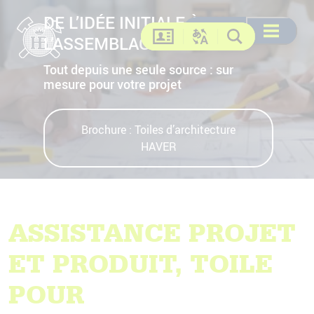
DE L’IDÉE INITIALE À
Recherche
Recherche
DE
EN
FR
US
Ouvrir le me
L’ASSEMBLAGE FINAL.
Contact
Changer la langue
Recherche
Tout depuis une seule source : sur
mesure pour votre projet
Brochure : Toiles d’architecture
HAVER
ASSISTANCE PROJET
ET PRODUIT, TOILE
POUR