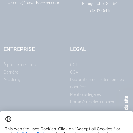
screens@haverboecker.com
Ennigerloher Str. 64
59302 Oelde
ENTREPRISE
LEGAL
À propos de nous
CGL
Carrière
CGA
Academy
Déclaration de protection des
données
Mentions légales
Contenu du site
Paramètres des cookies
ANNONCES
MÉDIAS