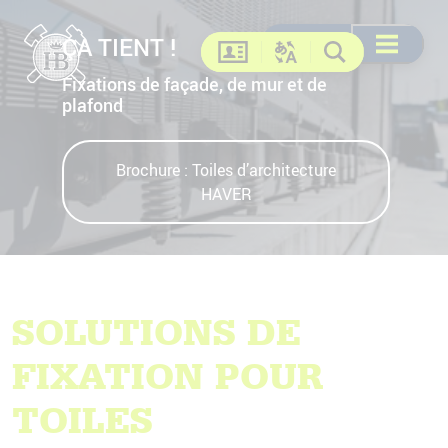
ÇA TIENT !
Recherche
Recherche
DE
EN
FR
US
Ouvrir le me
Contact
Changer la langue
Recherche
Fixations de façade, de mur et de
plafond
Brochure : Toiles d’architecture
HAVER
SOLUTIONS DE
FIXATION POUR
TOILES