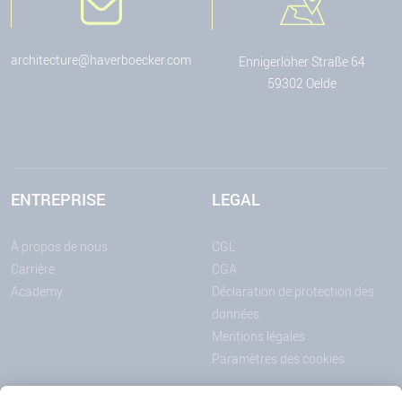
architecture@haverboecker.com
Ennigerloher Straße 64
59302 Oelde
ENTREPRISE
LEGAL
À propos de nous
CGL
Carrière
CGA
Academy
Déclaration de protection des
données
Mentions légales
Paramètres des cookies