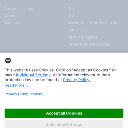
À propos de nous
CGL
Carrière
CGA
Academy
Déclaration de protection des
données
Mentions légales
Paramètres des cookies
ANNONCES
MÉDIAS
Actualités
Downloadcenter
Salons et événements
Podcast
Certificats
© 2026 HAVER & BOECKER OHG