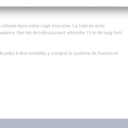
ttent d’intégrer au mieux la toile en acier inoxydable au
ilisée dans cette cage d'escalier. La toile en acier
rence. Des lés de toile pouvant atteindre 15 m de long font
e prêts à être installés, y compris le système de fixation et