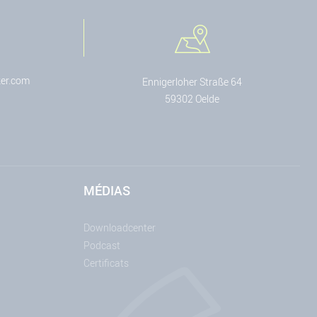
er.com
Ennigerloher Straße 64
59302 Oelde
MÉDIAS
Downloadcenter
Podcast
Certificats