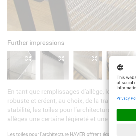
Further impressions
En tant que remplissages d'allège, les toiles 
robuste et créent, au choix, de la transparenc
stabilité, les toiles pour l'architecture conf
allèges une certaine légèreté et une élégance 
Les toiles pour l'architecture HAVER offrent également prote