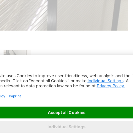
en acier inoxydable offrent une sécurité
e ou une protection visuelle. Malgré leur
èrent aux remplissages de balustrades et aux
textile.
ction et sécurité aux cages d'escalier. Des lés de toile de