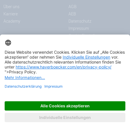
Über uns
AGB
Karriere
AEB
Academy
Datenschutz
Impressum
Cookie-Einstellungen
MITTEILUNGEN
MEDIEN
News
Downloadcenter
Messen & Events
Podcast
Zertifikate
© 2026 HAVER & BOECKER OHG
FASCINATING ENGINEERING.
AS ONE.