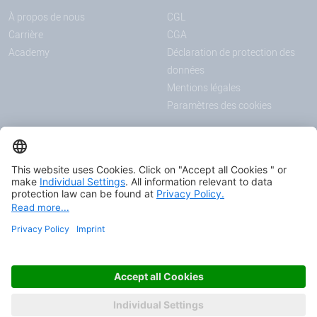
À propos de nous
CGL
Carrière
CGA
Academy
Déclaration de protection des
données
Mentions légales
Paramètres des cookies
ANNONCES
MÉDIAS
Actualités
Downloadcenter
Salons et événements
Podcast
Certificats
© 2026 HAVER & BOECKER OHG
FASCINATING ENGINEERING.
AS ONE.