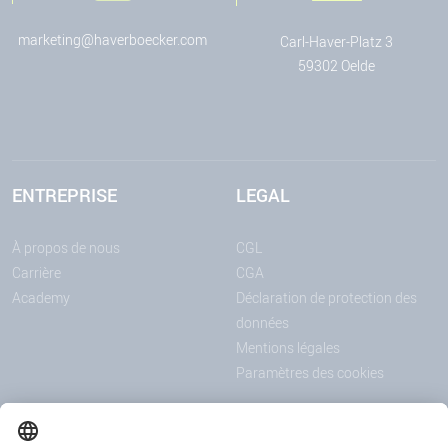
marketing@haverboecker.com
Carl-Haver-Platz 3
59302 Oelde
ENTREPRISE
LEGAL
À propos de nous
CGL
Carrière
CGA
Academy
Déclaration de protection des
données
Mentions légales
Paramètres des cookies
ANNONCES
MÉDIAS