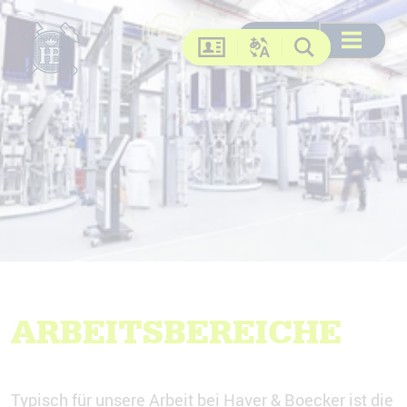
Suche
Suche
DE
EN
FR
US
Menü öffne
Kontakt
Sprache ändern
Suche
ARBEITSBEREICHE
Typisch für unsere Arbeit bei Haver & Boecker ist die