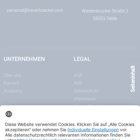
personal@haverboecker.com
Wiedenbrücker Straße 3
59302 Oelde
UNTERNEHMEN
LEGAL
Seiteninhalt
Über uns
AGB
Karriere
AEB
Academy
Datenschutz
Impressum
Cookie-Einstellungen
MITTEILUNGEN
MEDIEN