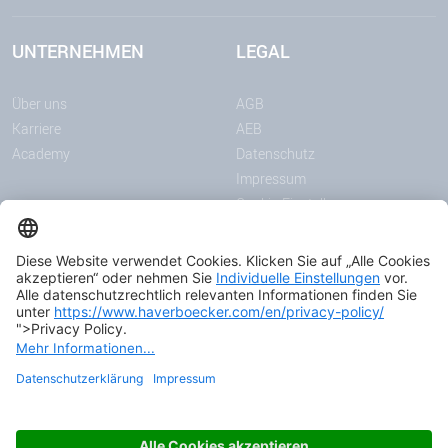
UNTERNEHMEN
LEGAL
Über uns
AGB
Karriere
AEB
Academy
Datenschutz
Impressum
Cookie-Einstellungen
MITTEILUNGEN
MEDIEN
News
Downloadcenter
Messen & Events
Podcast
Zertifikate
© 2026 HAVER & BOECKER OHG