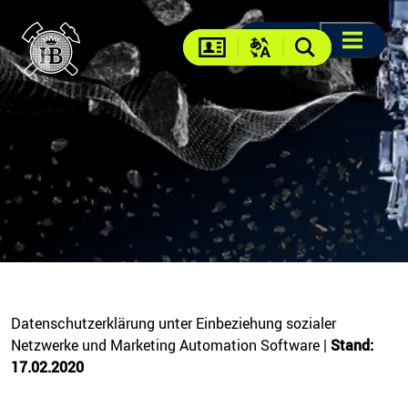
Suche
Suche
DE
EN
FR
US
Menü öffne
Kontakt
Sprache ändern
Suche
Datenschutzerklärung unter Einbeziehung sozialer
Netzwerke und Marketing Automation Software |
Stand:
17.02.2020