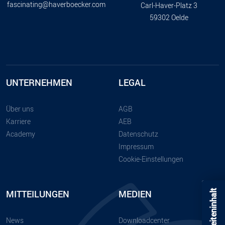
fascinating@haverboecker.com
Carl-Haver-Platz 3
59302 Oelde
UNTERNEHMEN
LEGAL
Über uns
AGB
Karriere
AEB
Academy
Datenschutz
Impressum
Cookie-Einstellungen
MITTEILUNGEN
MEDIEN
Seiteninhalt
News
Downloadcenter