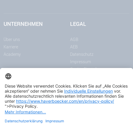
UNTERNEHMEN
LEGAL
Über uns
AGB
Karriere
AEB
Academy
Datenschutz
Impressum
Cookie-Einstellungen
MITTEILUNGEN
MEDIEN
News
Downloadcenter
Messen & Events
Podcast
Zertifikate