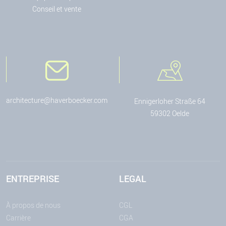
Conseil et vente
architecture@haverboecker.com
Ennigerloher Straße 64
59302 Oelde
ENTREPRISE
LEGAL
À propos de nous
CGL
Carrière
CGA