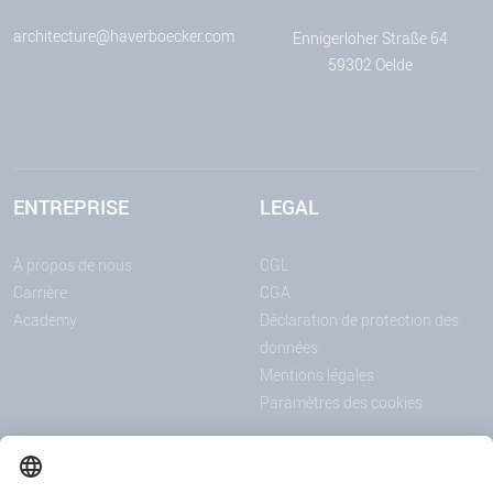
architecture@haverboecker.com
Ennigerloher Straße 64
59302 Oelde
ENTREPRISE
LEGAL
À propos de nous
CGL
Carrière
CGA
Academy
Déclaration de protection des
données
Mentions légales
Paramètres des cookies
ANNONCES
MÉDIAS