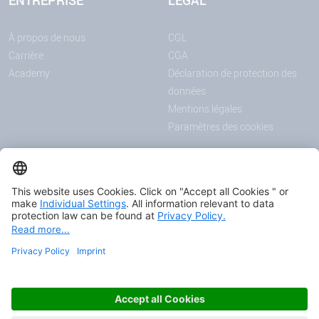
ENTREPRISE
LEGAL
À propos de nous
CGL
Carrière
CGA
Academy
Déclaration de protection des
données
Mentions légales
Paramètres des cookies
ANNONCES
MÉDIAS
Actualités
Downloadcenter
Salons et événements
Podcast
Certificats
© 2026 HAVER & BOECKER OHG