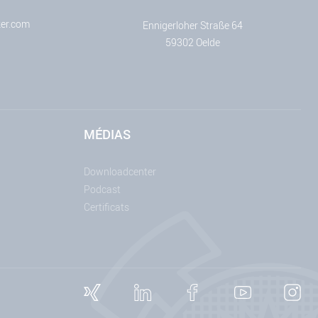
er.com
Ennigerloher Straße 64
59302 Oelde
MÉDIAS
Downloadcenter
Podcast
Certificats