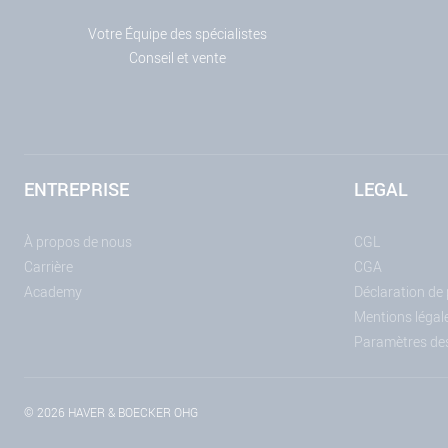
Votre Équipe des spécialistes
Conseil et vente
ENTREPRISE
LEGAL
À propos de nous
CGL
Carrière
CGA
Academy
Déclaration de
Mentions légal
Paramètres de
© 2026 HAVER & BOECKER OHG