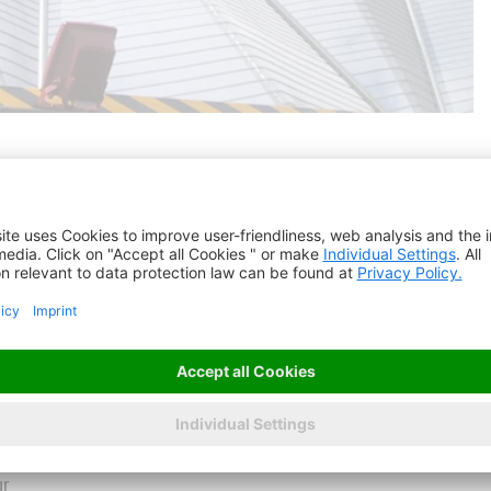
cation particulière de MULTI-BARRETTE a été
ur