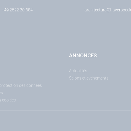
+49 2522 30-684
architecture@haverboeck
ANNONCES
Actualités
Salons et événements
 protection des données
es
s cookies