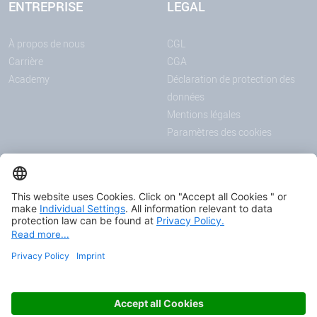
ENTREPRISE
LEGAL
À propos de nous
CGL
Carrière
CGA
Academy
Déclaration de protection des
données
Mentions légales
Paramètres des cookies
ANNONCES
MÉDIAS
Actualités
Downloadcenter
Salons et événements
Podcast
Certificats
© 2026 HAVER & BOECKER OHG