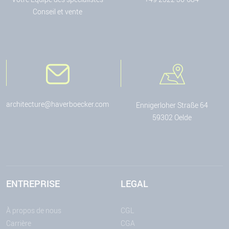
Conseil et vente
architecture@haverboecker.com
Ennigerloher Straße 64
59302 Oelde
ENTREPRISE
LEGAL
À propos de nous
CGL
Carrière
CGA