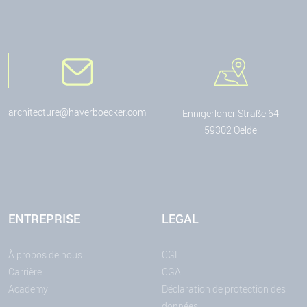
architecture@haverboecker.com
Ennigerloher Straße 64
59302 Oelde
ENTREPRISE
LEGAL
À propos de nous
CGL
Carrière
CGA
Academy
Déclaration de protection des
données