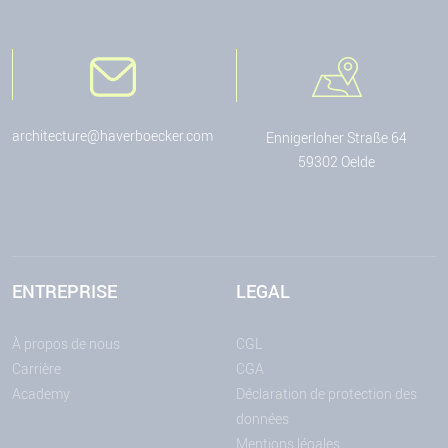
architecture@haverboecker.com
Ennigerloher Straße 64
59302 Oelde
ENTREPRISE
LEGAL
À propos de nous
CGL
Carrière
CGA
Academy
Déclaration de protection des
données
Mentions légales