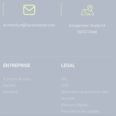
architecture@haverboecker.com
Ennigerloher Straße 64
59302 Oelde
ENTREPRISE
LEGAL
À propos de nous
CGL
Carrière
CGA
Academy
Déclaration de protection des
données
Mentions légales
Paramètres des cookies