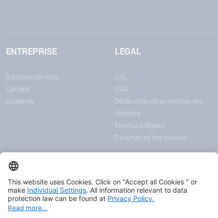
ENTREPRISE
LEGAL
À propos de nous
CGL
Carrière
CGA
Academy
Déclaration de protection des
données
Mentions légales
Paramètres des cookies
ANNONCES
MÉDIAS
Actualités
Downloadcenter
Salons et événements
Podcast