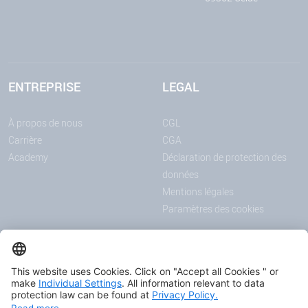
ENTREPRISE
LEGAL
À propos de nous
CGL
Carrière
CGA
Academy
Déclaration de protection des
données
Mentions légales
Paramètres des cookies
ANNONCES
MÉDIAS
Actualités
Downloadcenter