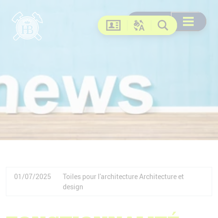
Recherche
Recherche
DE
EN
FR
US
Ouvrir le me
Contact
Changer la langue
Recherche
01/07/2025
Toiles pour l'architecture
Architecture et
design