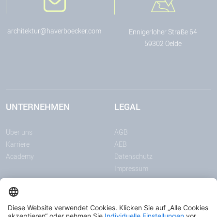
architektur@haverboecker.com
Ennigerloher Straße 64
59302 Oelde
UNTERNEHMEN
LEGAL
Über uns
AGB
Karriere
AEB
Academy
Datenschutz
Impressum
Cookie-Einstellungen
MITTEILUNGEN
MEDIEN