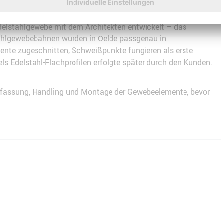
von Überdachungen
Edelstahlgewebe mit dem Architekten entwickelt – das
hlgewebebahnen wurden in Oelde passgenau in
ente zugeschnitten, Schweißpunkte fungieren als erste
s Edelstahl-Flachprofilen erfolgte später durch den Kunden.
infassung, Handling und Montage der Gewebeelemente, bevor