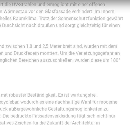
t die UV-Strahlen und ermöglicht mit einer offenen
en Wärmestau vor den Glasfassade verhindert. Im Innern
h helles Raumklima. Trotz der Sonnenschutzfunktion gewährt
 Durchsicht nach draußen und sorgt gleichzeitig für einen
nd zwischen 1,8 und 2,5 Meter breit sind, wurden mit dem
 und Druckfedern montiert. Um die Verletzungsgefahr an
nglichen Bereichen auszuschließen, wurden diese um 180°
t robuster Beständigkeit. Es ist wartungsfrei,
ecyclebar, wodurch es eine nachhaltige Wahl für moderne
aldruck außergewöhnliche Gestaltungsmöglichkeiten zu
r. Die bedruckte Fassadenverkleidung fügt sich nicht nur
tives Zeichen für die Zukunft der Architektur in