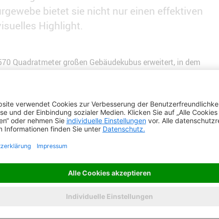
ewebe bietet sie nicht nur einen effektiven
isuelles Highlight.
n 570 Quadratmeter großen Gebäudekubus erweitert, in dem
 wurde vom Odenwaldkreis - Bau- und Immobilienmanagement
enieure für die architektonische Planung zuständig war. Um
itig Sonnen- sowie Sichtschutz zu bieten, erhielt die
 bunt bedruckte Fassadenverkleidung aus dem HAVER
Architekturgewebe
dige, geschwungene Farbverläufe, die mithilfe von
mente aufgebracht wurden. Diese farbenfrohe
 sondern erfüllt auch die Funktion eines zeitgemäßen