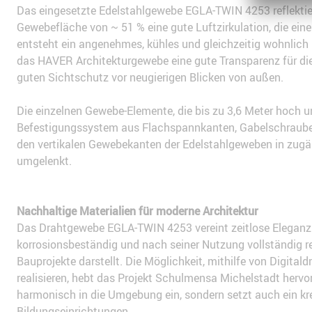
Das eingesetzte Edelstahlgewebe EGLA-TWIN 4253 reflektier
Gewebefläche von ~ 51 % eine gute Luftzirkulation, die ein
entsteht ein angenehmes, kühles und gleichzeitig wohnlic
das HAVER Architekturgewebe eine gute Transparenz für die
guten Sichtschutz vor neugierigen Blicken von außen.
Die einzelnen Gewebe-Elemente, die bis zu 3,6 Meter hoch u
Befestigungssystem aus Flachspannkanten, Gabelschrauben
den vertikalen Gewebekanten der Edelstahlgeweben in zugä
umgelenkt.
Nachhaltige Materialien für moderne Architektur
Das Drahtgewebe EGLA-TWIN 4253 vereint zeitlose Eleganz mi
korrosionsbeständig und nach seiner Nutzung vollständig r
Bauprojekte darstellt. Die Möglichkeit, mithilfe von Digit
realisieren, hebt das Projekt Schulmensa Michelstadt hervo
harmonisch in die Umgebung ein, sondern setzt auch ein krea
Bildungseinrichtungen.