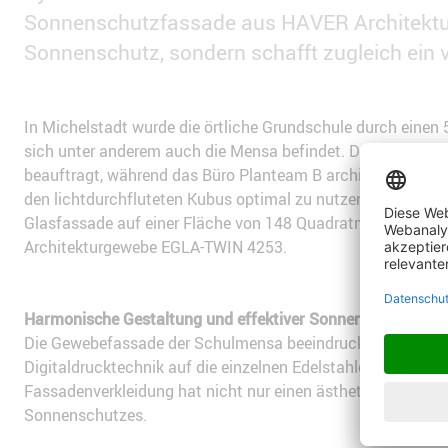
Sonnenschutzfassade aus HAVER Architekturg
Sonnenschutz, sondern schafft zugleich ein v
In Michelstadt wurde die örtliche Grundschule durch eine
sich unter anderem auch die Mensa befindet. Das Projekt
beauftragt, während das Büro Planteam B architekten + ing
den lichtdurchfluteten Kubus optimal zu nutzen und gleichze
Glasfassade auf einer Fläche von 148 Quadratmetern eine
Architekturgewebe EGLA-TWIN 4253.
Harmonische Gestaltung und effektiver Sonnenschutz mit 
Die Gewebefassade der Schulmensa beeindruckt durch leben
Digitaldrucktechnik auf die einzelnen Edelstahlgewebe-Ele
Fassadenverkleidung hat nicht nur einen ästhetischen Wert,
Sonnenschutzes.