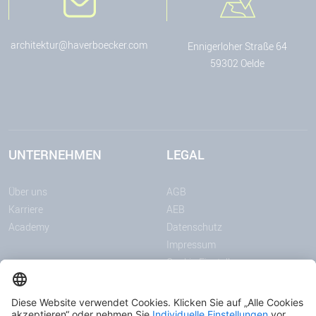
architektur@haverboecker.com
Ennigerloher Straße 64
59302 Oelde
UNTERNEHMEN
LEGAL
Über uns
AGB
Karriere
AEB
Academy
Datenschutz
Impressum
Cookie-Einstellungen
MITTEILUNGEN
MEDIEN