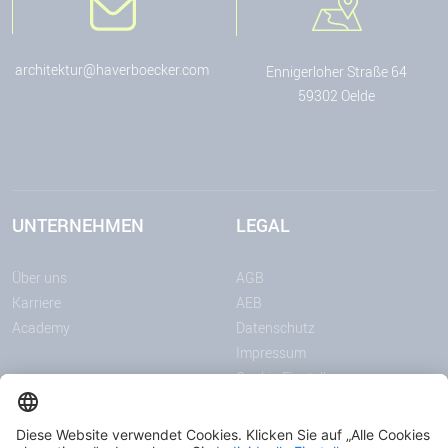
architektur@haverboecker.com
Ennigerloher Straße 64
59302 Oelde
UNTERNEHMEN
LEGAL
Über uns
AGB
Karriere
AEB
Academy
Datenschutz
Impressum
Cookie-Einstellungen
MITTEILUNGEN
MEDIEN