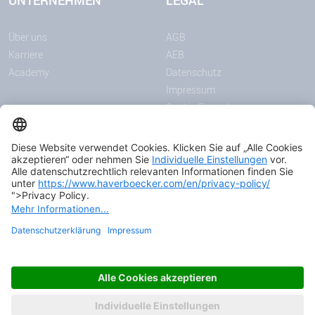
UNTERNEHMEN
LEGAL
Über uns
AGB
Karriere
AEB
Academy
Datenschutz
Impressum
Cookie-Einstellungen
MITTEILUNGEN
MEDIEN
News
Downloadcenter
Messen & Events
Podcast
Zertifikate
© 2026 HAVER & BOECKER OHG