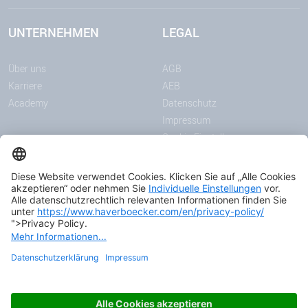
UNTERNEHMEN
LEGAL
Über uns
AGB
Karriere
AEB
Academy
Datenschutz
Impressum
Cookie-Einstellungen
MITTEILUNGEN
MEDIEN
News
Downloadcenter
Messen & Events
Podcast
Zertifikate
© 2026 HAVER & BOECKER OHG