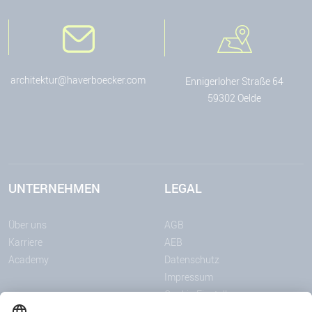
architektur@haverboecker.com
Ennigerloher Straße 64
59302 Oelde
UNTERNEHMEN
LEGAL
Über uns
AGB
Karriere
AEB
Academy
Datenschutz
Impressum
Cookie-Einstellungen