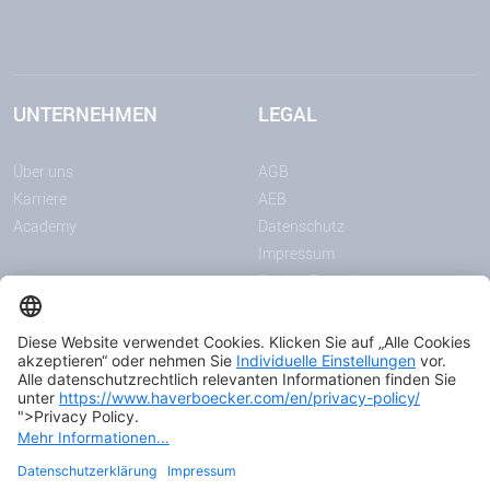
UNTERNEHMEN
LEGAL
Über uns
AGB
Karriere
AEB
Academy
Datenschutz
Impressum
Cookie-Einstellungen
MITTEILUNGEN
MEDIEN
News
Downloadcenter
Messen & Events
Podcast
Zertifikate